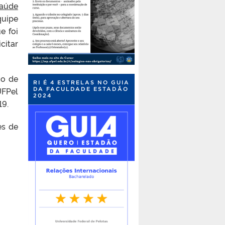
Saúde
quipe
e foi
citar
co de
RI É 4 ESTRELAS NO GUIA
UFPel
DA FACULDADE ESTADÃO
2024
19.
es de