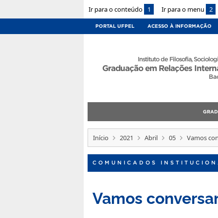
Ir para o conteúdo
1
Ir para o menu
2
PORTAL UFPEL
ACESSO À INFORMAÇÃO
Instituto de Filosofia, Sociologi
Graduação em Relações Intern
Ba
GRA
Início
2021
Abril
05
Vamos con
COMUNICADOS INSTITUCION
Vamos conversar