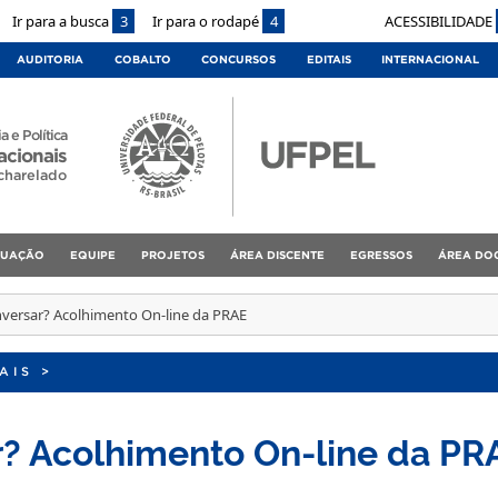
Ir para a busca
3
Ir para o rodapé
4
ACESSIBILIDADE
AUDITORIA
COBALTO
CONCURSOS
EDITAIS
INTERNACIONAL
a e Política
acionais
charelado
DUAÇÃO
EQUIPE
PROJETOS
ÁREA DISCENTE
EGRESSOS
ÁREA DO
versar? Acolhimento On-line da PRAE
AIS
>
? Acolhimento On-line da PR