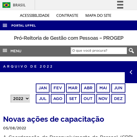
BRASIL
Simplifique!
ACESSIBILIDADE
CONTRASTE
MAPA DO SITE
Comunica BR
PORTAL UFPEL
Participe
ACESSO À INFORMAÇÃO
Pró-Reitoria de Gestão com Pessoas – PROGEP
Acesso à informação
AUDITORIA
MENU
Legislação
COBALTO
Canais
ARQUIVO DE 2022
CONCURSOS
EDITAIS
JAN
FEV
MAR
ABR
MAI
JUN
INTERNACIONAL
JUL
AGO
SET
OUT
NOV
DEZ
OUVIDORIA
PORTARIAS
Novas ações de capacitação
TELEFONES
05/08/2022
A Coordenação de Desenvolvimento de Pessoal (CDP),