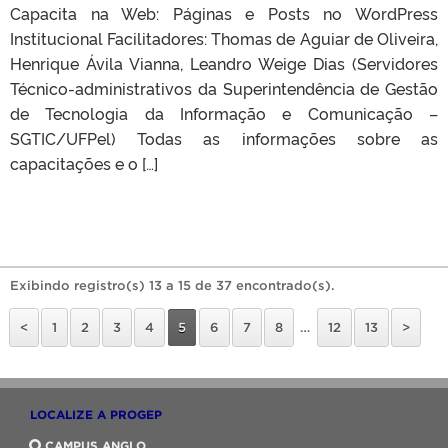
Capacita na Web: Páginas e Posts no WordPress
Institucional Facilitadores: Thomas de Aguiar de Oliveira,
Henrique Ávila Vianna, Leandro Weige Dias (Servidores
Técnico-administrativos da Superintendência de Gestão
de Tecnologia da Informação e Comunicação –
SGTIC/UFPel) Todas as informações sobre as
capacitações e o […]
Exibindo registro(s) 13 a 15 de 37 encontrado(s).
<
1
2
3
4
5
6
7
8
…
12
13
>
LOCALIZE A PROGEP
CAMPUS ANGLO