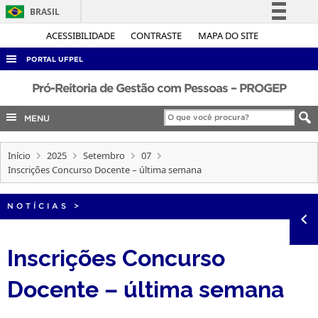
BRASIL
Simplifique!
ACESSIBILIDADE
CONTRASTE
MAPA DO SITE
Comunica BR
PORTAL UFPEL
Participe
ACESSO À INFORMAÇÃO
Pró-Reitoria de Gestão com Pessoas – PROGEP
Acesso à informação
AUDITORIA
MENU
Legislação
COBALTO
Canais
Início
2025
Setembro
07
CONCURSOS
Inscrições Concurso Docente – última semana
EDITAIS
INTERNACIONAL
NOTÍCIAS
>
OUVIDORIA
Inscrições Concurso
PORTARIAS
Docente – última semana
TELEFONES