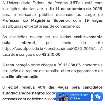
A Universidade Federal de Pelotas (UFPel) está com
inscrições abertas, até o dia
14 de setembro de 2025
,
para o concurso público destinado ao cargo de
Professor do Magistério Superior
, com
19 vagas
distribuídas entre 19 áreas de conhecimento.
As inscrições devem ser realizadas
exclusivamente
pela internet
, por meio do site
https://ces.ufpel.edu.br/conctecadmed0020_2025/
. A
taxa de inscrição é de
R$ 240,00
.
A remuneração pode chegar a
R$ 13.288,85
, conforme a
titulação e o regime de trabalho, além do pagamento de
auxílio-alimentação
.
O edital reserva
40% das vagas para candidatos
autodeclarados negros
(cotas étnico-raciais) e
5% para
pessoas com deficiência
, conforme a legislação vigente.