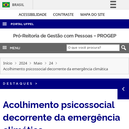
BRASIL
Simplifique!
ACESSIBILIDADE
CONTRASTE
MAPA DO SITE
Comunica BR
PORTAL UFPEL
Participe
ACESSO À INFORMAÇÃO
Pró-Reitoria de Gestão com Pessoas – PROGEP
Acesso à informação
AUDITORIA
MENU
Legislação
COBALTO
Canais
Início
2024
Maio
24
CONCURSOS
Acolhimento psicossocial decorrente da emergência climática
EDITAIS
INTERNACIONAL
DESTAQUES
>
OUVIDORIA
Acolhimento psicossocial
PORTARIAS
decorrente da emergência
TELEFONES