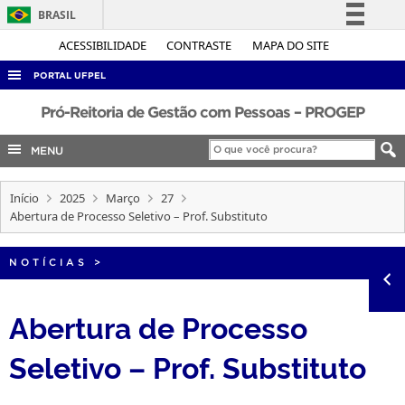
BRASIL
Simplifique!
ACESSIBILIDADE
CONTRASTE
MAPA DO SITE
Comunica BR
PORTAL UFPEL
Participe
ACESSO À INFORMAÇÃO
Pró-Reitoria de Gestão com Pessoas – PROGEP
Acesso à informação
AUDITORIA
MENU
Legislação
COBALTO
Canais
Início
2025
Março
27
CONCURSOS
Abertura de Processo Seletivo – Prof. Substituto
EDITAIS
INTERNACIONAL
NOTÍCIAS
>
OUVIDORIA
Abertura de Processo
PORTARIAS
Seletivo – Prof. Substituto
TELEFONES