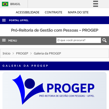
BRASIL
Simplifique!
ACESSIBILIDADE
CONTRASTE
MAPA DO SITE
Comunica BR
PORTAL UFPEL
Participe
ACESSO À INFORMAÇÃO
Pró-Reitoria de Gestão com Pessoas – PROGEP
Acesso à informação
AUDITORIA
MENU
Legislação
COBALTO
Canais
Início
PROGEP
Galeria da PROGEP
CONCURSOS
EDITAIS
GALERIA DA PROGEP
INTERNACIONAL
OUVIDORIA
PORTARIAS
TELEFONES