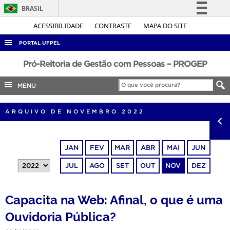
BRASIL
Simplifique!
ACESSIBILIDADE
CONTRASTE
MAPA DO SITE
Comunica BR
PORTAL UFPEL
Participe
ACESSO À INFORMAÇÃO
Pró-Reitoria de Gestão com Pessoas – PROGEP
Acesso à informação
AUDITORIA
MENU
Legislação
COBALTO
Canais
ARQUIVO DE NOVEMBRO 2022
CONCURSOS
EDITAIS
JAN
FEV
MAR
ABR
MAI
JUN
INTERNACIONAL
JUL
AGO
SET
OUT
NOV
DEZ
OUVIDORIA
PORTARIAS
Capacita na Web: Afinal, o que é uma
TELEFONES
Ouvidoria Pública?