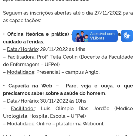
Seguem as inscrições abertas até o dia 27/11/2022 para
as capacitações:
• Oficina (teórica e prática) de plantas medicinais no
cuidado a feridas
.
–
Data/Horário
: 29/11/2022 às 14hs
–
Facilitadora
: Profª Teila Ceolin (Docente da Faculdade
de Enfermagem – UFPel)
–
Modalidade
: Presencial – campus Anglo.
• Capacita na Web – Pare, veja e ouça: o que
precisamos saber sobre a saúde do homem
.
–
Data/Horário
: 30/11/2022 às 10hs
–
Facilitador
: Luis Olímpio Dias Jordão (Médico
Urologista, Hospital Escola – UFPel)
–
Modalidade
: Online – plataforma Webconf.