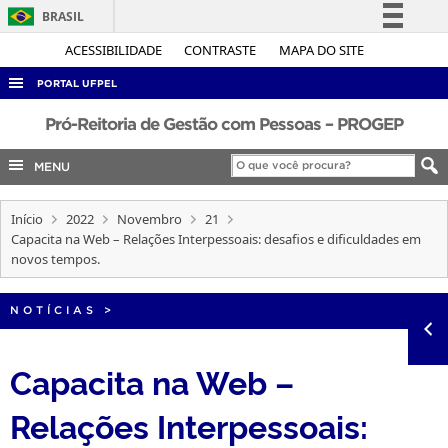
BRASIL
Simplifique!
ACESSIBILIDADE
CONTRASTE
MAPA DO SITE
Comunica BR
PORTAL UFPEL
Participe
ACESSO À INFORMAÇÃO
Pró-Reitoria de Gestão com Pessoas – PROGEP
Acesso à informação
AUDITORIA
MENU
Legislação
COBALTO
Canais
Início
2022
Novembro
21
CONCURSOS
Capacita na Web – Relações Interpessoais: desafios e dificuldades em
EDITAIS
novos tempos.
INTERNACIONAL
NOTÍCIAS
>
OUVIDORIA
PORTARIAS
Capacita na Web –
TELEFONES
Relações Interpessoais: