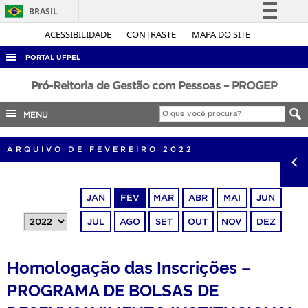
BRASIL
Simplifique!
ACESSIBILIDADE
CONTRASTE
MAPA DO SITE
Comunica BR
PORTAL UFPEL
Participe
ACESSO À INFORMAÇÃO
Pró-Reitoria de Gestão com Pessoas – PROGEP
Acesso à informação
AUDITORIA
MENU
Legislação
COBALTO
Canais
ARQUIVO DE FEVEREIRO 2022
CONCURSOS
EDITAIS
JAN
FEV
MAR
ABR
MAI
JUN
INTERNACIONAL
JUL
AGO
SET
OUT
NOV
DEZ
OUVIDORIA
PORTARIAS
Homologação das Inscrições –
TELEFONES
PROGRAMA DE BOLSAS DE