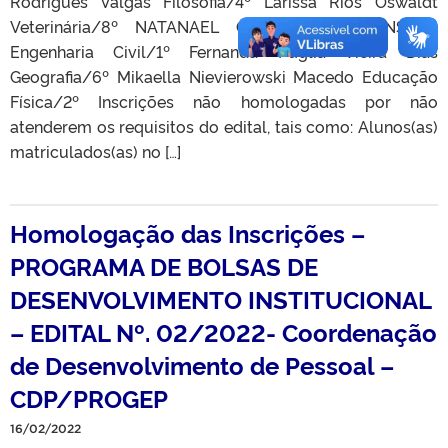
Rodrigues Valgas Filosofia/4º Larissa Rios Oswaldt
Veterinária/8º NATANAEL OLIVEIRA DA FONSECA
Engenharia Civil/1º Fernanda Puglia Vieira Dias
Geografia/6º Mikaella Nievierowski Macedo Educação
Física/2º Inscrições não homologadas por não
atenderem os requisitos do edital, tais como: Alunos(as)
matriculados(as) no […]
Homologação das Inscrições –
PROGRAMA DE BOLSAS DE
DESENVOLVIMENTO INSTITUCIONAL
– EDITAL Nº. 02/2022- Coordenação
de Desenvolvimento de Pessoal –
CDP/PROGEP
16/02/2022