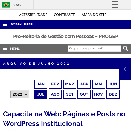
BRASIL
Simplifique!
ACESSIBILIDADE
CONTRASTE
MAPA DO SITE
Comunica BR
PORTAL UFPEL
Participe
ACESSO À INFORMAÇÃO
Pró-Reitoria de Gestão com Pessoas – PROGEP
Acesso à informação
AUDITORIA
MENU
Legislação
COBALTO
Canais
ARQUIVO DE JULHO 2022
CONCURSOS
EDITAIS
JAN
FEV
MAR
ABR
MAI
JUN
INTERNACIONAL
JUL
AGO
SET
OUT
NOV
DEZ
OUVIDORIA
PORTARIAS
Capacita na Web: Páginas e Posts no
TELEFONES
WordPress Institucional