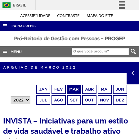
BRASIL
Simplifique!
ACESSIBILIDADE
CONTRASTE
MAPA DO SITE
Comunica BR
PORTAL UFPEL
Participe
ACESSO À INFORMAÇÃO
Pró-Reitoria de Gestão com Pessoas – PROGEP
Acesso à informação
AUDITORIA
MENU
Legislação
COBALTO
Canais
ARQUIVO DE MARÇO 2022
CONCURSOS
EDITAIS
JAN
FEV
MAR
ABR
MAI
JUN
INTERNACIONAL
JUL
AGO
SET
OUT
NOV
DEZ
OUVIDORIA
PORTARIAS
INVISTA – Iniciativas para um estilo
TELEFONES
de vida saudável e trabalho ativo