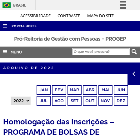
BRASIL
Simplifique!
ACESSIBILIDADE
CONTRASTE
MAPA DO SITE
Comunica BR
PORTAL UFPEL
Participe
ACESSO À INFORMAÇÃO
Pró-Reitoria de Gestão com Pessoas – PROGEP
Acesso à informação
AUDITORIA
MENU
Legislação
COBALTO
Canais
ARQUIVO DE 2022
CONCURSOS
EDITAIS
JAN
FEV
MAR
ABR
MAI
JUN
INTERNACIONAL
JUL
AGO
SET
OUT
NOV
DEZ
OUVIDORIA
PORTARIAS
Homologação das Inscrições –
TELEFONES
PROGRAMA DE BOLSAS DE