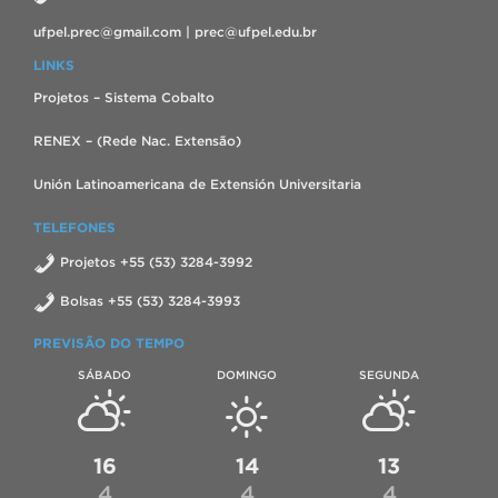
ufpel.prec@gmail.com | prec@ufpel.edu.br
LINKS
Projetos – Sistema Cobalto
RENEX – (Rede Nac. Extensão)
Unión Latinoamericana de Extensión Universitaria
TELEFONES
Projetos +55 (53) 3284-3992
Bolsas +55 (53) 3284-3993
PREVISÃO DO TEMPO
SÁBADO
DOMINGO
SEGUNDA
16
14
13
4
4
4