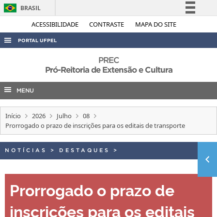
BRASIL
Simplifique!
ACESSIBILIDADE
CONTRASTE
MAPA DO SITE
Comunica BR
PORTAL UFPEL
Participe
ACESSO À INFORMAÇÃO
PREC
Acesso à informação
Pró-Reitoria de Extensão e Cultura
AUDITORIA
Legislação
MENU
COBALTO
Canais
CONCURSOS
Início
2026
Julho
08
EDITAIS
Prorrogado o prazo de inscrições para os editais de transporte
INTERNACIONAL
NOTÍCIAS
>
DESTAQUES
>
OUVIDORIA
PORTARIAS
Prorrogado o prazo de
TELEFONES
inscrições para os editais