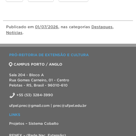
Publicado
em
01/07/2026
, nas categorias
Destaques
,
Notícias
.
PRÓ-REITORIA DE EXTENSÃO E CULTURA
CAMPUS PORTO / ANGLO
Sala 204 - Bloco A
Rua Gomes Carneiro, 01 - Centro
Pelotas - RS, Brasil - 96010-610
+55 (53) 3284-3990
ufpel.prec@gmail.com | prec@ufpel.edu.br
LINKS
Projetos – Sistema Cobalto
RENEX – (Rede Nac. Extensão)