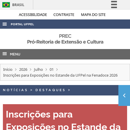
BRASIL
Simplifique!
ACESSIBILIDADE
CONTRASTE
MAPA DO SITE
Comunica BR
PORTAL UFPEL
Participe
ACESSO À INFORMAÇÃO
PREC
Acesso à informação
Pró-Reitoria de Extensão e Cultura
AUDITORIA
Legislação
MENU
COBALTO
Canais
CONCURSOS
Início
2026
Julho
01
EDITAIS
Inscrições para Exposições no Estande da UFPel na Fenadoce 2026
INTERNACIONAL
NOTÍCIAS
>
DESTAQUES
>
OUVIDORIA
PORTARIAS
Inscrições para
TELEFONES
Exposições no Estande da