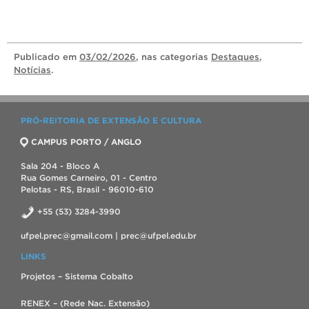
Publicado
em
03/02/2026
, nas categorias
Destaques
,
Notícias
.
PRÓ-REITORIA DE EXTENSÃO E CULTURA
CAMPUS PORTO / ANGLO
Sala 204 - Bloco A
Rua Gomes Carneiro, 01 - Centro
Pelotas - RS, Brasil - 96010-610
+55 (53) 3284-3990
ufpel.prec@gmail.com | prec@ufpel.edu.br
LINKS
Projetos – Sistema Cobalto
RENEX – (Rede Nac. Extensão)