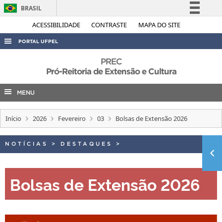
BRASIL
Simplifique!
ACESSIBILIDADE
CONTRASTE
MAPA DO SITE
Comunica BR
PORTAL UFPEL
Participe
ACESSO À INFORMAÇÃO
PREC
Acesso à informação
Pró-Reitoria de Extensão e Cultura
AUDITORIA
Legislação
MENU
COBALTO
Canais
CONCURSOS
Início
2026
Fevereiro
03
Bolsas de Extensão 2026
EDITAIS
INTERNACIONAL
NOTÍCIAS
>
DESTAQUES
>
OUVIDORIA
Bolsas de Extensão 2026
PORTARIAS
TELEFONES