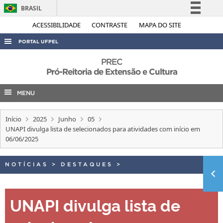
BRASIL
Simplifique!
ACESSIBILIDADE
CONTRASTE
MAPA DO SITE
Comunica BR
PORTAL UFPEL
Participe
ACESSO À INFORMAÇÃO
PREC
Acesso à informação
Pró-Reitoria de Extensão e Cultura
AUDITORIA
Legislação
MENU
COBALTO
Canais
CONCURSOS
Início
2025
Junho
05
EDITAIS
UNAPI divulga lista de selecionados para atividades com início em
06/06/2025
INTERNACIONAL
OUVIDORIA
NOTÍCIAS
>
DESTAQUES
>
PORTARIAS
TELEFONES
UNAPI divulga lista de