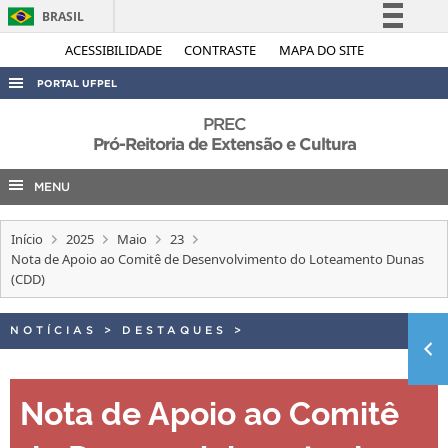
BRASIL
Simplifique!
ACESSIBILIDADE
CONTRASTE
MAPA DO SITE
Comunica BR
PORTAL UFPEL
Participe
ACESSO À INFORMAÇÃO
PREC
Acesso à informação
Pró-Reitoria de Extensão e Cultura
AUDITORIA
Legislação
MENU
COBALTO
Canais
CONCURSOS
Início
2025
Maio
23
EDITAIS
Nota de Apoio ao Comitê de Desenvolvimento do Loteamento Dunas
(CDD)
INTERNACIONAL
OUVIDORIA
NOTÍCIAS
>
DESTAQUES
>
PORTARIAS
TELEFONES
Nota de Apoio ao Comitê