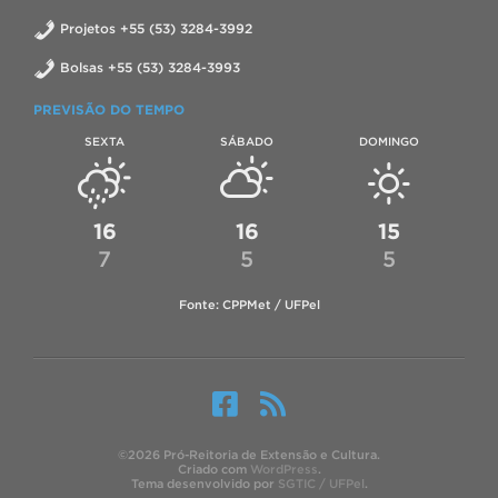
Projetos +55 (53) 3284-3992
Bolsas +55 (53) 3284-3993
PREVISÃO DO TEMPO
SEXTA
SÁBADO
DOMINGO
16
16
15
7
5
5
Fonte: CPPMet / UFPel
©2026 Pró-Reitoria de Extensão e Cultura.
Criado com
WordPress
.
Tema desenvolvido por
SGTIC / UFPel
.