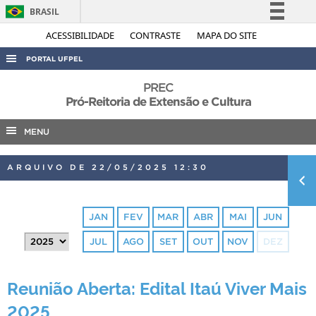
BRASIL
Simplifique!
ACESSIBILIDADE
CONTRASTE
MAPA DO SITE
Comunica BR
PORTAL UFPEL
Participe
ACESSO À INFORMAÇÃO
PREC
Acesso à informação
Pró-Reitoria de Extensão e Cultura
AUDITORIA
Legislação
MENU
COBALTO
Canais
CONCURSOS
ARQUIVO DE 22/05/2025 12:30
EDITAIS
INTERNACIONAL
JAN
FEV
MAR
ABR
MAI
JUN
OUVIDORIA
JUL
AGO
SET
OUT
NOV
DEZ
PORTARIAS
TELEFONES
Reunião Aberta: Edital Itaú Viver Mais
2025