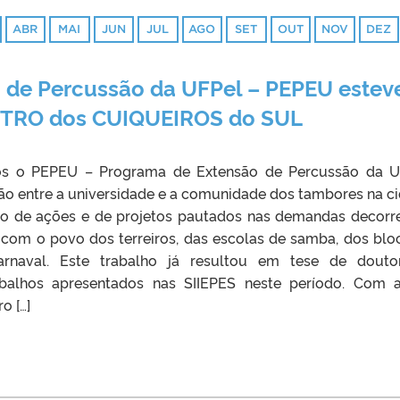
ABR
MAI
JUN
JUL
AGO
SET
OUT
NOV
DEZ
 de Percussão da UFPel – PEPEU estev
NTRO dos CUIQUEIROS do SUL
s o PEPEU – Programa de Extensão de Percussão da U
ção entre a universidade e a comunidade dos tambores na c
io de ações e de projetos pautados nas demandas decorr
com o povo dos terreiros, das escolas de samba, dos blo
rnaval. Este trabalho já resultou em tese de douto
abalhos apresentados nas SIIEPES neste período. Com 
o […]