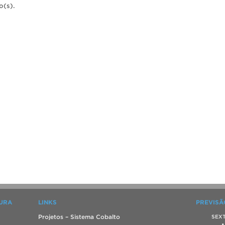
o(s).
TURA
LINKS
PREVISÃ
Projetos – Sistema Cobalto
SEX