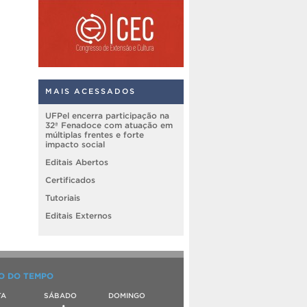
MAIS ACESSADOS
UFPel encerra participação na
32ª Fenadoce com atuação em
múltiplas frentes e forte
impacto social
Editais Abertos
Certificados
Tutoriais
Editais Externos
O DO TEMPO
TA
SÁBADO
DOMINGO