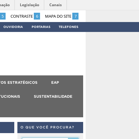
mação
Legislação
Canais
5
CONTRASTE
6
MAPA DO SITE
7
OUVIDORIA
PORTARIAS
TELEFONES
OS ESTRATÉGICOS
EAP
TUCIONAIS
SUSTENTABILIDADE
O QUE VOCÊ PROCURA?