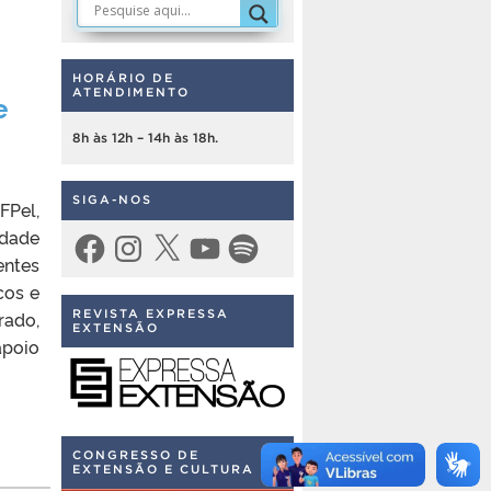
HORÁRIO DE
ATENDIMENTO
e
8h às 12h – 14h às 18h.
SIGA-NOS
FPel,
idade
Facebook
Instagram
X
YouTube
Spotify
entes
cos e
rado,
REVISTA EXPRESSA
EXTENSÃO
apoio
CONGRESSO DE
EXTENSÃO E CULTURA