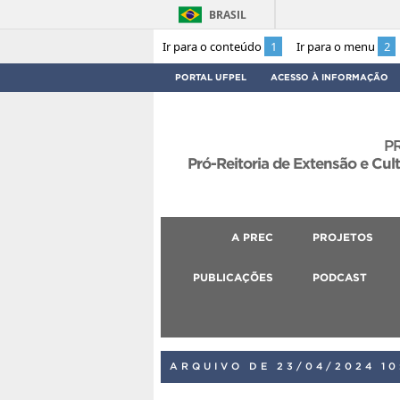
BRASIL
Ir para o conteúdo
1
Ir para o menu
2
PORTAL UFPEL
ACESSO À INFORMAÇÃO
P
Pró-Reitoria de Extensão e Cul
A PREC
PROJETOS
PUBLICAÇÕES
PODCAST
ARQUIVO DE 23/04/2024 10