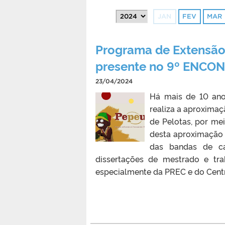
JAN
FEV
MAR
Programa de Extensão
presente no 9º ENCO
23/04/2024
Há mais de 10 ano
realiza a aproxima
de Pelotas, por me
desta aproximação 
das bandas de ca
dissertações de mestrado e tr
especialmente da PREC e do Centr