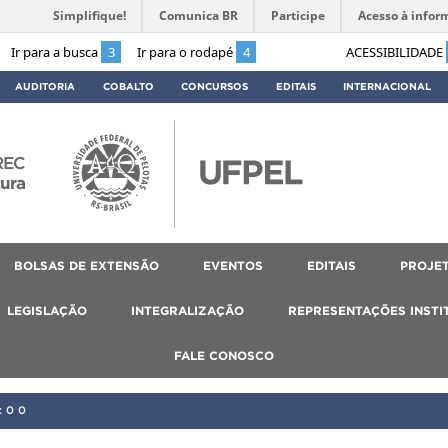
Simplifique!
Comunica BR
Participe
Acesso à infor
Ir para a busca
3
Ir para o rodapé
4
ACESSIBILIDADE
AUDITORIA
COBALTO
CONCURSOS
EDITAIS
INTERNACIONAL
REC
tura
BOLSAS DE EXTENSÃO
EVENTOS
EDITAIS
PROJET
LEGISLAÇÃO
INTEGRALIZAÇÃO
REPRESENTAÇÕES INSTI
FALE CONOSCO
:00