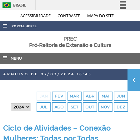
BRASIL
Simplifique!
ACESSIBILIDADE
CONTRASTE
MAPA DO SITE
Comunica BR
PORTAL UFPEL
Participe
ACESSO À INFORMAÇÃO
PREC
Acesso à informação
Pró-Reitoria de Extensão e Cultura
AUDITORIA
Legislação
MENU
COBALTO
Canais
CONCURSOS
ARQUIVO DE 07/03/2024 18:45
EDITAIS
INTERNACIONAL
JAN
FEV
MAR
ABR
MAI
JUN
OUVIDORIA
JUL
AGO
SET
OUT
NOV
DEZ
PORTARIAS
TELEFONES
Ciclo de Atividades – Conexão
Mulheres: Todas por Todas