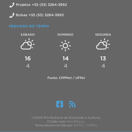
Projetos +55 (53) 3284-3992
Bolsas +55 (53) 3284-3993
PREVISÃO DO TEMPO
SÁBADO
DOMINGO
SEGUNDA
16
14
13
4
4
4
Fonte: CPPMet / UFPel
©2026 Pró-Reitoria de Extensão e Cultura.
Criado com
WordPress
.
Tema desenvolvido por
SGTIC / UFPel
.