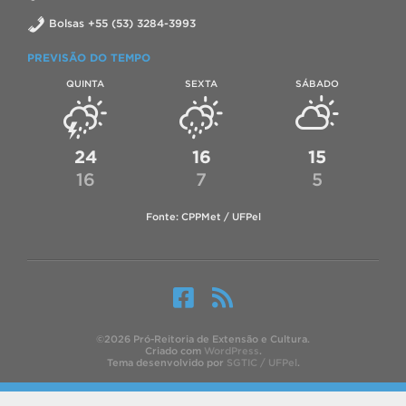
Bolsas +55 (53) 3284-3993
PREVISÃO DO TEMPO
QUINTA
SEXTA
SÁBADO
24
16
15
16
7
5
Fonte: CPPMet / UFPel
©2026 Pró-Reitoria de Extensão e Cultura.
Criado com
WordPress
.
Tema desenvolvido por
SGTIC / UFPel
.