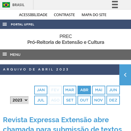
BRASIL
Simplifique!
ACESSIBILIDADE
CONTRASTE
MAPA DO SITE
Comunica BR
PORTAL UFPEL
Participe
ACESSO À INFORMAÇÃO
PREC
Acesso à informação
Pró-Reitoria de Extensão e Cultura
AUDITORIA
Legislação
MENU
COBALTO
Canais
CONCURSOS
ARQUIVO DE ABRIL 2023
EDITAIS
INTERNACIONAL
JAN
FEV
MAR
ABR
MAI
JUN
OUVIDORIA
JUL
AGO
SET
OUT
NOV
DEZ
PORTARIAS
TELEFONES
Revista Expressa Extensão abre
chamada para submissão de textos