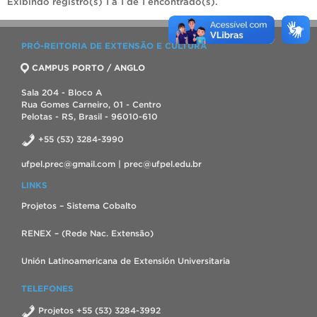
Exibindo registro(s) 1 a 1 de 1 encontrado(s).
PRÓ-REITORIA DE EXTENSÃO E CULTURA
CAMPUS PORTO / ANGLO
Sala 204 - Bloco A
Rua Gomes Carneiro, 01 - Centro
Pelotas - RS, Brasil - 96010-610
+55 (53) 3284-3990
ufpel.prec@gmail.com | prec@ufpel.edu.br
LINKS
Projetos – Sistema Cobalto
RENEX – (Rede Nac. Extensão)
Unión Latinoamericana de Extensión Universitaria
TELEFONES
Projetos +55 (53) 3284-3992