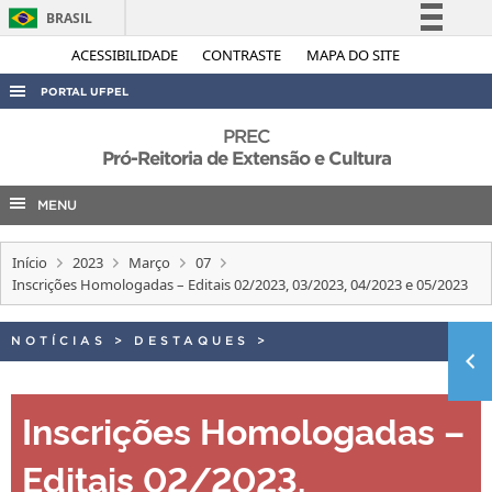
BRASIL
Simplifique!
ACESSIBILIDADE
CONTRASTE
MAPA DO SITE
Comunica BR
PORTAL UFPEL
Participe
ACESSO À INFORMAÇÃO
PREC
Acesso à informação
Pró-Reitoria de Extensão e Cultura
AUDITORIA
Legislação
MENU
COBALTO
Canais
CONCURSOS
Início
2023
Março
07
EDITAIS
Inscrições Homologadas – Editais 02/2023, 03/2023, 04/2023 e 05/2023
INTERNACIONAL
NOTÍCIAS
>
DESTAQUES
>
OUVIDORIA
PORTARIAS
Inscrições Homologadas –
TELEFONES
Editais 02/2023,