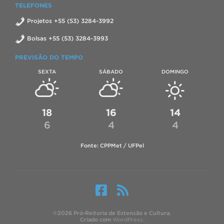
TELEFONES
Projetos +55 (53) 3284-3992
Bolsas +55 (53) 3284-3993
PREVISÃO DO TEMPO
SEXTA
SÁBADO
DOMINGO
18
16
14
6
4
4
Fonte: CPPMet / UFPel
©2026 Pró-Reitoria de Extensão e Cultura.
Criado com
WordPress
.