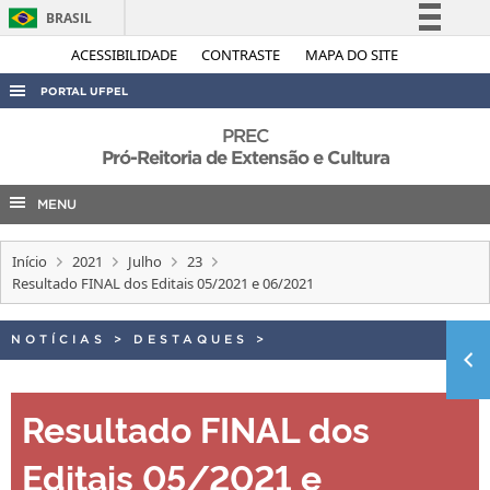
BRASIL
Simplifique!
ACESSIBILIDADE
CONTRASTE
MAPA DO SITE
Comunica BR
PORTAL UFPEL
Participe
ACESSO À INFORMAÇÃO
PREC
Acesso à informação
Pró-Reitoria de Extensão e Cultura
AUDITORIA
Legislação
MENU
COBALTO
Canais
CONCURSOS
Início
2021
Julho
23
EDITAIS
Resultado FINAL dos Editais 05/2021 e 06/2021
INTERNACIONAL
NOTÍCIAS
>
DESTAQUES
>
OUVIDORIA
PORTARIAS
Resultado FINAL dos
TELEFONES
Editais 05/2021 e