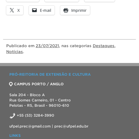
X
E-mail
Imprimir
Publicado
em
23/07/2021
, nas categorias
Destaques
,
Notícias
.
PRÓ-REITORIA DE EXTENSÃO E CULTURA
CAMPUS PORTO / ANGLO
Sala 204 - Bloco A
Rua Gomes Carneiro, 01 - Centro
Pelotas - RS, Brasil - 96010-610
+55 (53) 3284-3990
ufpel.prec@gmail.com | prec@ufpel.edu.br
LINKS