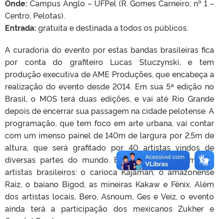
Onde:
Campus Anglo – UFPel (R. Gomes Carneiro, nº 1 –
Centro, Pelotas).
Entrada:
gratuita e destinada a todos os públicos.
A curadoria do evento por estas bandas brasileiras fica
por conta do grafiteiro Lucas Stuczynski, e tem
produção executiva de AME Produções, que encabeça a
realização do evento desde 2014. Em sua 5ª edição no
Brasil, o MOS terá duas edições, e vai até Rio Grande
depois de encerrar sua passagem na cidade pelotense. A
programação, que tem foco em arte urbana, vai contar
com um imenso painel de 140m de largura por 2,5m de
altura, que será grafitado por 40 artistas vindos de
diversas partes do mundo. Entre eles, os renomados
artistas brasileiros: o carioca Kajaman, o amazonense
Raiz, o baiano Bigod, as mineiras Kakaw e Fênix. Além
dos artistas locais, Bero, Asnoum, Ges e Veiz, o evento
ainda terá a participação dos mexicanos Zukher e