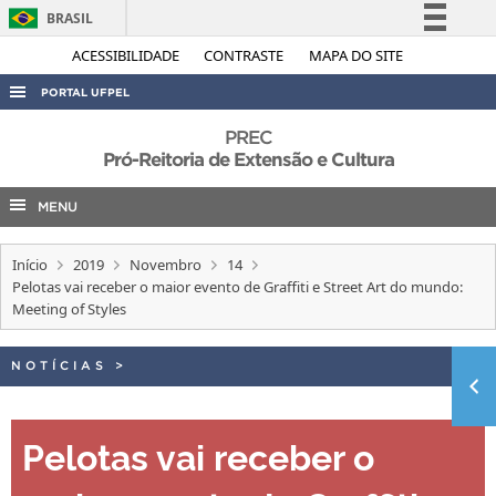
BRASIL
Simplifique!
ACESSIBILIDADE
CONTRASTE
MAPA DO SITE
Comunica BR
PORTAL UFPEL
Participe
ACESSO À INFORMAÇÃO
PREC
Acesso à informação
Pró-Reitoria de Extensão e Cultura
AUDITORIA
Legislação
MENU
COBALTO
Canais
CONCURSOS
Início
2019
Novembro
14
EDITAIS
Pelotas vai receber o maior evento de Graffiti e Street Art do mundo:
Meeting of Styles
INTERNACIONAL
OUVIDORIA
NOTÍCIAS
>
PORTARIAS
TELEFONES
Pelotas vai receber o