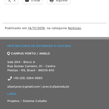
X
E-mail
Imprimir
Publicado
em
14/11/2019
, na categoria
Notícias
.
PRÓ-REITORIA DE EXTENSÃO E CULTURA
CAMPUS PORTO / ANGLO
Sala 204 - Bloco A
Rua Gomes Carneiro, 01 - Centro
Pelotas - RS, Brasil - 96010-610
+55 (53) 3284-3990
ufpel.prec@gmail.com | prec@ufpel.edu.br
LINKS
Projetos – Sistema Cobalto