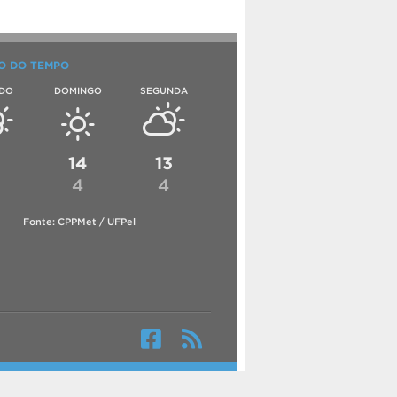
O DO TEMPO
DO
DOMINGO
SEGUNDA
6
14
13
4
4
Fonte: CPPMet / UFPel