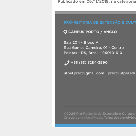
Publicado
em
06/11/2019
, na categori
PRÓ-REITORIA DE EXTENSÃO E CUL
CAMPUS PORTO / ANGLO
Sala 204 - Bloco A
Rua Gomes Carneiro, 01 - Centro
Pelotas - RS, Brasil - 96010-610
+55 (53) 3284-3990
ufpel.prec@gmail.com | prec@ufpel.edu
©2026 Pró-Reitoria de Extensão e Cultura.
Criado com
WordPress
.
Tema desenvolvid