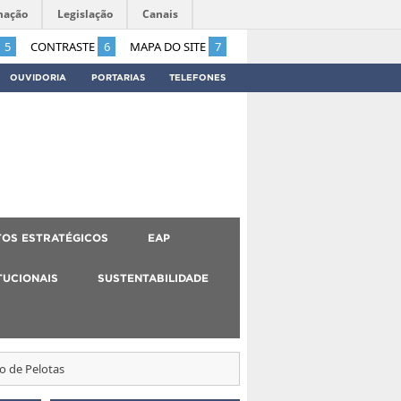
mação
Legislação
Canais
5
CONTRASTE
6
MAPA DO SITE
7
OUVIDORIA
PORTARIAS
TELEFONES
OS ESTRATÉGICOS
EAP
TUCIONAIS
SUSTENTABILIDADE
o de Pelotas