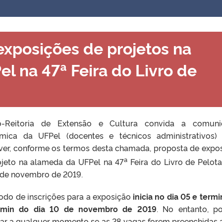
exposições de projetos na
l na 47ª Feira do Livro de
-Reitoria de Extensão e Cultura convida a comuni
mica da UFPel (docentes e técnicos administrativos)
ever, conforme os termos desta chamada, proposta de expo
a
ojeto na alameda da UFPel na 47
Feira do Livro de Pelota
 de novembro de 2019.
odo de inscrições para a exposição
inicia no dia 05 e termi
min do dia 10 de novembro de 2019
. No entanto, p
rar a qualquer momento se as 28 vagas forem preenchidas 