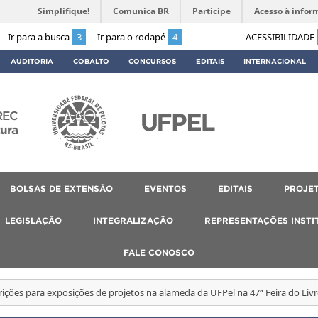
Simplifique!
Comunica BR
Participe
Acesso à infor
Ir para a busca
3
Ir para o rodapé
4
ACESSIBILIDADE
AUDITORIA
COBALTO
CONCURSOS
EDITAIS
INTERNACIONAL
REC
tura
BOLSAS DE EXTENSÃO
EVENTOS
EDITAIS
PROJET
LEGISLAÇÃO
INTEGRALIZAÇÃO
REPRESENTAÇÕES INSTI
FALE CONOSCO
rições para exposições de projetos na alameda da UFPel na 47ª Feira do Livr