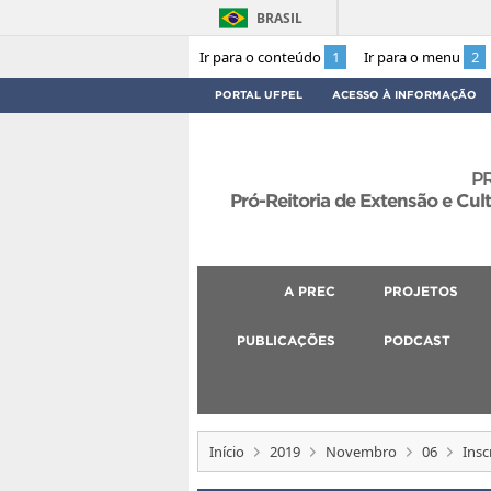
BRASIL
Ir para o conteúdo
1
Ir para o menu
2
PORTAL UFPEL
ACESSO À INFORMAÇÃO
P
Pró-Reitoria de Extensão e Cul
A PREC
PROJETOS
PUBLICAÇÕES
PODCAST
Início
2019
Novembro
06
Insc