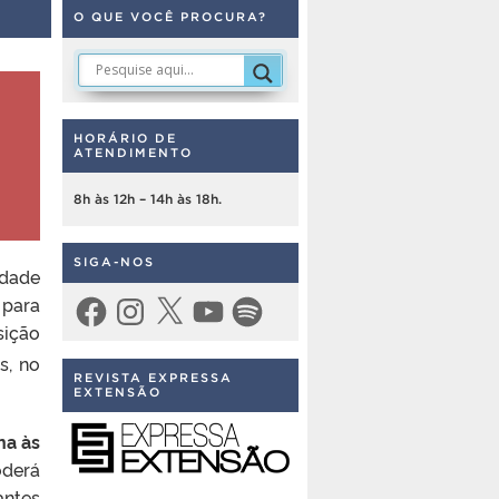
O QUE VOCÊ PROCURA?
HORÁRIO DE
ATENDIMENTO
8h às 12h – 14h às 18h.
SIGA-NOS
dade
 para
Facebook
Instagram
X
YouTube
Spotify
sição
s, no
REVISTA EXPRESSA
EXTENSÃO
na às
oderá
antes