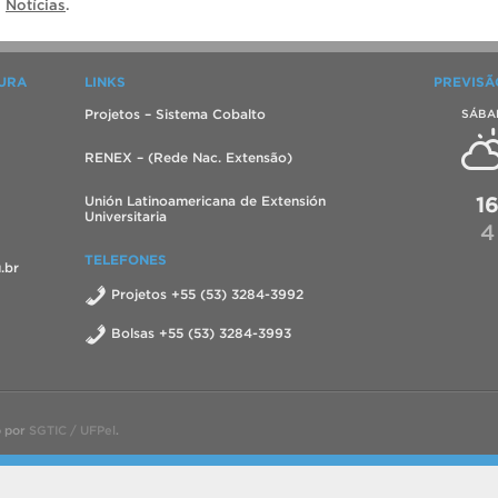
a
Notícias
.
TURA
LINKS
PREVISÃ
Projetos – Sistema Cobalto
SÁBA
RENEX – (Rede Nac. Extensão)
1
Unión Latinoamericana de Extensión
Universitaria
4
TELEFONES
.br
Projetos +55 (53) 3284-3992
Bolsas +55 (53) 3284-3993
o por
SGTIC / UFPel
.