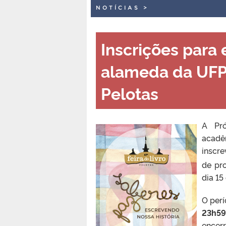
NOTÍCIAS
>
Inscrições para 
alameda da UFPe
Pelotas
A Pró
acadê
inscr
de pr
dia 15
O perí
23h59
encer