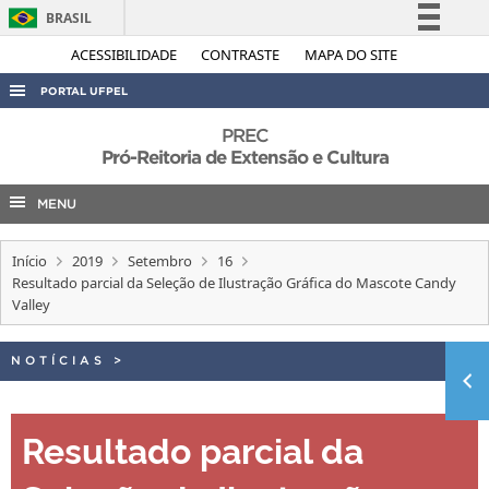
BRASIL
Simplifique!
ACESSIBILIDADE
CONTRASTE
MAPA DO SITE
Comunica BR
PORTAL UFPEL
Participe
ACESSO À INFORMAÇÃO
PREC
Acesso à informação
Pró-Reitoria de Extensão e Cultura
AUDITORIA
Legislação
MENU
COBALTO
Canais
CONCURSOS
Início
2019
Setembro
16
EDITAIS
Resultado parcial da Seleção de Ilustração Gráfica do Mascote Candy
Valley
INTERNACIONAL
OUVIDORIA
NOTÍCIAS
>
PORTARIAS
TELEFONES
Resultado parcial da