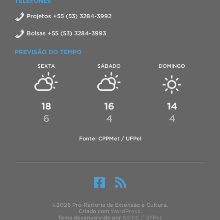
TELEFONES
Projetos +55 (53) 3284-3992
Bolsas +55 (53) 3284-3993
PREVISÃO DO TEMPO
SEXTA
SÁBADO
DOMINGO
18
16
14
6
4
4
Fonte: CPPMet / UFPel
©2026 Pró-Reitoria de Extensão e Cultura.
Criado com
WordPress
.
Tema desenvolvido por
SGTIC / UFPel
.