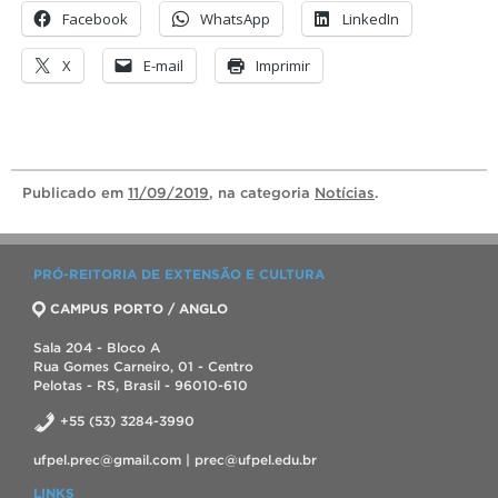
Facebook
WhatsApp
LinkedIn
X
E-mail
Imprimir
Publicado
em
11/09/2019
, na categoria
Notícias
.
PRÓ-REITORIA DE EXTENSÃO E CULTURA
CAMPUS PORTO / ANGLO
Sala 204 - Bloco A
Rua Gomes Carneiro, 01 - Centro
Pelotas - RS, Brasil - 96010-610
+55 (53) 3284-3990
ufpel.prec@gmail.com | prec@ufpel.edu.br
LINKS