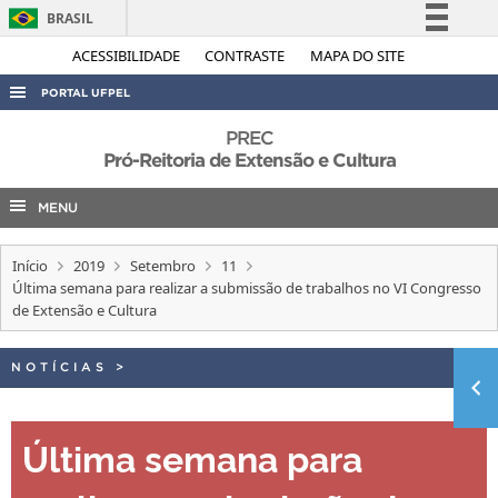
BRASIL
Simplifique!
ACESSIBILIDADE
CONTRASTE
MAPA DO SITE
Comunica BR
PORTAL UFPEL
Participe
ACESSO À INFORMAÇÃO
PREC
Acesso à informação
Pró-Reitoria de Extensão e Cultura
AUDITORIA
Legislação
MENU
COBALTO
Canais
CONCURSOS
Início
2019
Setembro
11
EDITAIS
Última semana para realizar a submissão de trabalhos no VI Congresso
de Extensão e Cultura
INTERNACIONAL
OUVIDORIA
NOTÍCIAS
>
PORTARIAS
TELEFONES
Última semana para