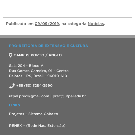
Publicado
em
09/09/2019
, na categoria
Notícias
.
PRÓ-REITORIA DE EXTENSÃO E CULTURA
CAMPUS PORTO / ANGLO
Sala 204 - Bloco A
Rua Gomes Carneiro, 01 - Centro
Pelotas - RS, Brasil - 96010-610
+55 (53) 3284-3990
ufpel.prec@gmail.com | prec@ufpel.edu.br
LINKS
Projetos – Sistema Cobalto
RENEX – (Rede Nac. Extensão)