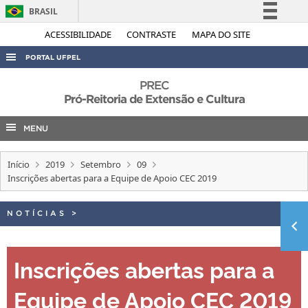
BRASIL
Simplifique!
ACESSIBILIDADE
CONTRASTE
MAPA DO SITE
Comunica BR
PORTAL UFPEL
Participe
ACESSO À INFORMAÇÃO
PREC
Acesso à informação
Pró-Reitoria de Extensão e Cultura
AUDITORIA
Legislação
MENU
COBALTO
Canais
CONCURSOS
Início
2019
Setembro
09
EDITAIS
Inscrições abertas para a Equipe de Apoio CEC 2019
INTERNACIONAL
NOTÍCIAS
>
OUVIDORIA
PORTARIAS
Inscrições abertas para a
TELEFONES
Equipe de Apoio CEC 2019