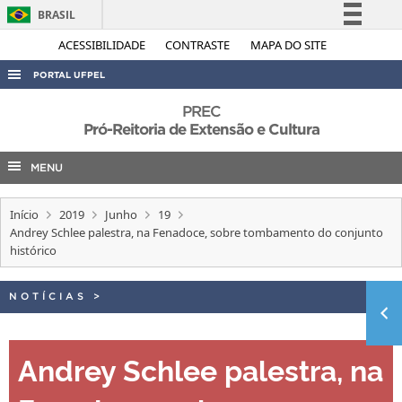
BRASIL
Simplifique!
ACESSIBILIDADE
CONTRASTE
MAPA DO SITE
Comunica BR
PORTAL UFPEL
Participe
ACESSO À INFORMAÇÃO
PREC
Acesso à informação
Pró-Reitoria de Extensão e Cultura
AUDITORIA
Legislação
MENU
COBALTO
Canais
CONCURSOS
Início
2019
Junho
19
EDITAIS
Andrey Schlee palestra, na Fenadoce, sobre tombamento do conjunto
histórico
INTERNACIONAL
OUVIDORIA
NOTÍCIAS
>
PORTARIAS
TELEFONES
Andrey Schlee palestra, na