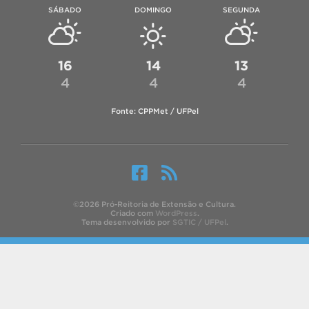
SÁBADO
DOMINGO
SEGUNDA
16
14
13
4
4
4
Fonte: CPPMet / UFPel
©2026 Pró-Reitoria de Extensão e Cultura.
Criado com
WordPress
.
Tema desenvolvido por
SGTIC / UFPel
.