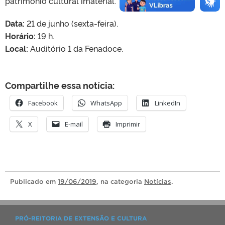
patrimônio cultural imaterial.
Data:
21 de junho (sexta-feira).
Horário:
19 h.
Local:
Auditório 1 da Fenadoce.
Compartilhe essa notícia:
Facebook
WhatsApp
LinkedIn
X
E-mail
Imprimir
Publicado
em
19/06/2019
, na categoria
Notícias
.
PRÓ-REITORIA DE EXTENSÃO E CULTURA