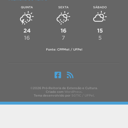
QUINTA
SEXTA
SÁBADO
24
16
15
16
7
5
Fonte: CPPMet / UFPel
©2026 Pró-Reitoria de Extensão e Cultura.
Criado com
WordPress
.
Tema desenvolvido por
SGTIC / UFPel
.