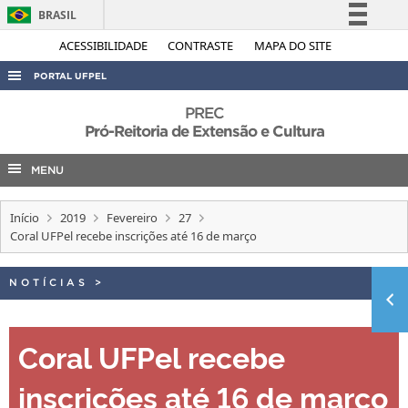
BRASIL
Simplifique!
ACESSIBILIDADE
CONTRASTE
MAPA DO SITE
Comunica BR
PORTAL UFPEL
Participe
ACESSO À INFORMAÇÃO
PREC
Acesso à informação
Pró-Reitoria de Extensão e Cultura
AUDITORIA
Legislação
MENU
COBALTO
Canais
CONCURSOS
Início
2019
Fevereiro
27
EDITAIS
Coral UFPel recebe inscrições até 16 de março
INTERNACIONAL
NOTÍCIAS
>
OUVIDORIA
PORTARIAS
Coral UFPel recebe
TELEFONES
inscrições até 16 de março