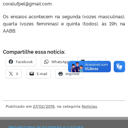
coralufpel@gmail.com.
Os ensaios acontecem na segunda (vozes masculinas),
quarta (vozes femininas) e quinta (todos), às 19h, na
AABB.
Compartilhe essa notícia:
Facebook
WhatsApp
LinkedIn
X
E-mail
Imprimir
Publicado
em
27/02/2019
, na categoria
Notícias
.
PRÓ-REITORIA DE EXTENSÃO E CULTURA