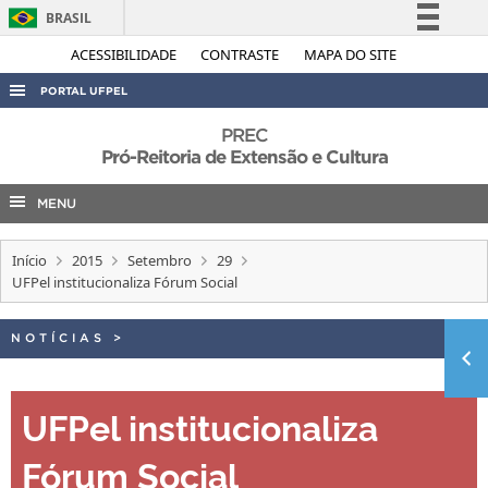
BRASIL
Simplifique!
ACESSIBILIDADE
CONTRASTE
MAPA DO SITE
Comunica BR
PORTAL UFPEL
Participe
ACESSO À INFORMAÇÃO
PREC
Acesso à informação
Pró-Reitoria de Extensão e Cultura
AUDITORIA
Legislação
MENU
COBALTO
Canais
CONCURSOS
Início
2015
Setembro
29
EDITAIS
UFPel institucionaliza Fórum Social
INTERNACIONAL
NOTÍCIAS
>
OUVIDORIA
PORTARIAS
UFPel institucionaliza
TELEFONES
Fórum Social