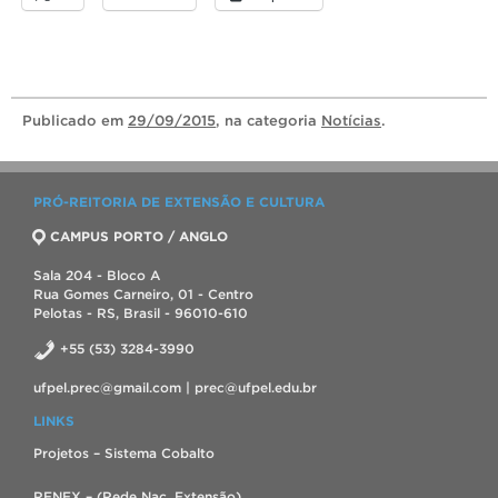
Publicado
em
29/09/2015
, na categoria
Notícias
.
PRÓ-REITORIA DE EXTENSÃO E CULTURA
CAMPUS PORTO / ANGLO
Sala 204 - Bloco A
Rua Gomes Carneiro, 01 - Centro
Pelotas - RS, Brasil - 96010-610
+55 (53) 3284-3990
ufpel.prec@gmail.com | prec@ufpel.edu.br
LINKS
Projetos – Sistema Cobalto
RENEX – (Rede Nac. Extensão)