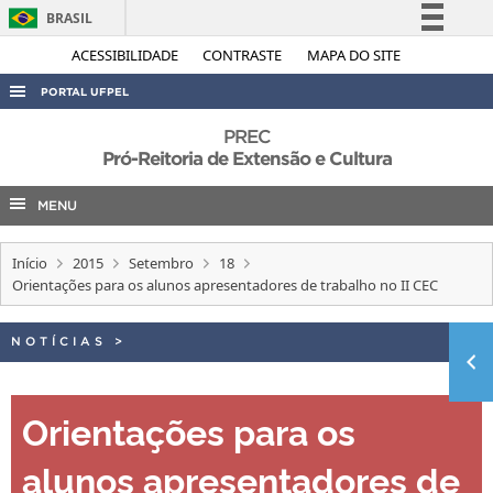
BRASIL
Simplifique!
ACESSIBILIDADE
CONTRASTE
MAPA DO SITE
Comunica BR
PORTAL UFPEL
Participe
ACESSO À INFORMAÇÃO
PREC
Acesso à informação
Pró-Reitoria de Extensão e Cultura
AUDITORIA
Legislação
MENU
COBALTO
Canais
CONCURSOS
Início
2015
Setembro
18
EDITAIS
Orientações para os alunos apresentadores de trabalho no II CEC
INTERNACIONAL
NOTÍCIAS
>
OUVIDORIA
PORTARIAS
Orientações para os
TELEFONES
alunos apresentadores de