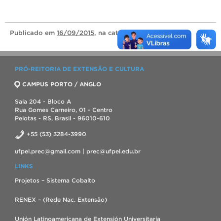
Publicado
em
16/09/2015
, na categoria
Notícias
.
PRÓ-REITORIA DE EXTENSÃO E CULTURA
CAMPUS PORTO / ANGLO
Sala 204 - Bloco A
Rua Gomes Carneiro, 01 - Centro
Pelotas - RS, Brasil - 96010-610
+55 (53) 3284-3990
ufpel.prec@gmail.com | prec@ufpel.edu.br
LINKS
Projetos – Sistema Cobalto
RENEX – (Rede Nac. Extensão)
Unión Latinoamericana de Extensión Universitaria