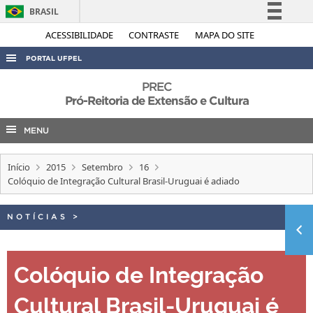
BRASIL
Simplifique!
ACESSIBILIDADE
CONTRASTE
MAPA DO SITE
Comunica BR
PORTAL UFPEL
Participe
ACESSO À INFORMAÇÃO
PREC
Acesso à informação
Pró-Reitoria de Extensão e Cultura
AUDITORIA
Legislação
MENU
COBALTO
Canais
CONCURSOS
Início
2015
Setembro
16
EDITAIS
Colóquio de Integração Cultural Brasil-Uruguai é adiado
INTERNACIONAL
NOTÍCIAS
>
OUVIDORIA
PORTARIAS
Colóquio de Integração
TELEFONES
Cultural Brasil-Uruguai é