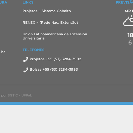
TURA
LINKS
PREVISÃ
Projetos – Sistema Cobalto
SEX
RENEX – (Rede Nac. Extensão)
1
Unión Latinoamericana de Extensión
Universitaria
6
TELEFONES
.br
Projetos +55 (53) 3284-3992
Bolsas +55 (53) 3284-3993
o por
SGTIC / UFPel
.