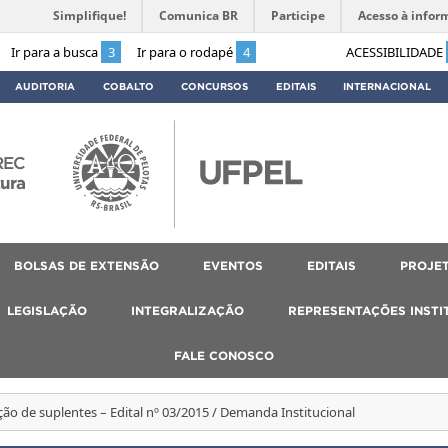
Simplifique!
Comunica BR
Participe
Acesso à infor
Ir para a busca
3
Ir para o rodapé
4
ACESSIBILIDADE
AUDITORIA
COBALTO
CONCURSOS
EDITAIS
INTERNACIONAL
REC
tura
BOLSAS DE EXTENSÃO
EVENTOS
EDITAIS
PROJET
LEGISLAÇÃO
INTEGRALIZAÇÃO
REPRESENTAÇÕES INSTI
FALE CONOSCO
ão de suplentes – Edital nº 03/2015 / Demanda Institucional