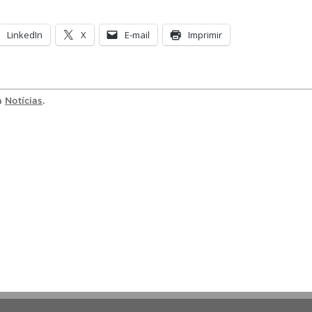
LinkedIn
X
E-mail
Imprimir
ia
Notícias
.