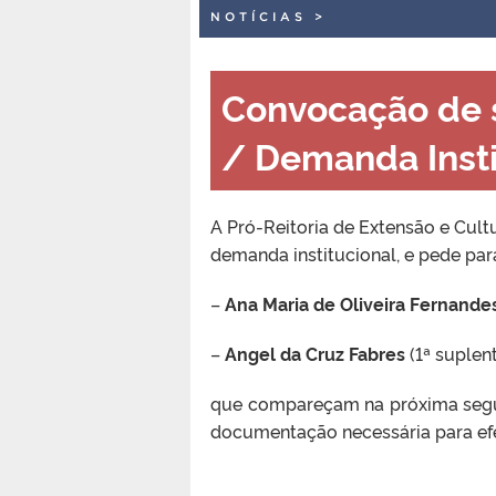
NOTÍCIAS
>
Convocação de s
/ Demanda Insti
A Pró-Reitoria de Extensão e Cult
demanda institucional, e pede par
–
Ana Maria de Oliveira Fernande
–
Angel da Cruz Fabres
(1ª suplen
que compareçam na próxima segun
documentação necessária para efe