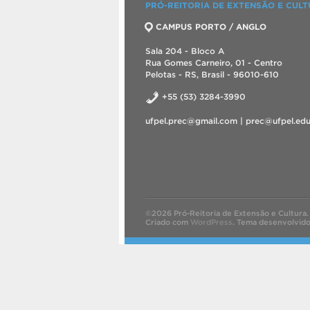
PRÓ-REITORIA DE EXTENSÃO E CUL
CAMPUS PORTO / ANGLO
Sala 204 - Bloco A
Rua Gomes Carneiro, 01 - Centro
Pelotas - RS, Brasil - 96010-610
+55 (53) 3284-3990
ufpel.prec@gmail.com | prec@ufpel.edu
©2026 Pró-Reitoria de Extensão e Cultura.
Criado com
WordPress
.
Tema desenvolvid