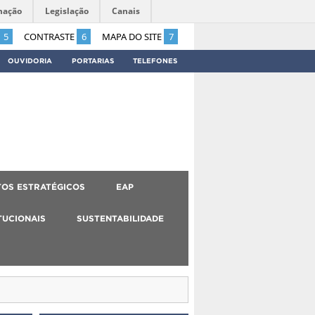
mação
Legislação
Canais
5
CONTRASTE
6
MAPA DO SITE
7
OUVIDORIA
PORTARIAS
TELEFONES
OS ESTRATÉGICOS
EAP
TUCIONAIS
SUSTENTABILIDADE