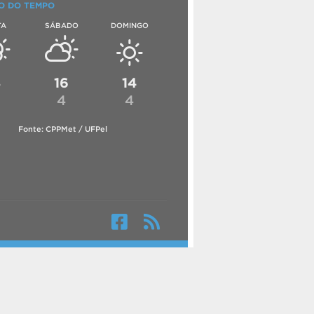
O DO TEMPO
TA
SÁBADO
DOMINGO
8
16
14
4
4
Fonte: CPPMet / UFPel