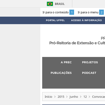
BRASIL
Ir para o conteúdo
1
Ir para o menu
2
PORTAL UFPEL
ACESSO À INFORMAÇÃO
P
Pró-Reitoria de Extensão e Cul
A PREC
PROJETOS
PUBLICAÇÕES
PODCAST
Início
2015
Junho
12
Convocaç