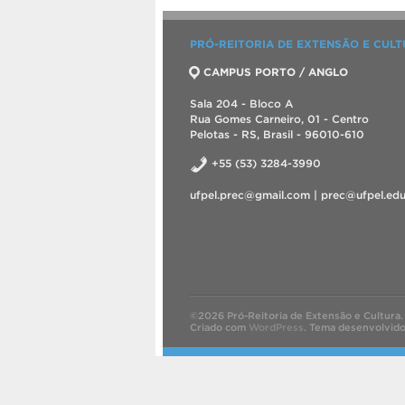
PRÓ-REITORIA DE EXTENSÃO E CUL
CAMPUS PORTO / ANGLO
Sala 204 - Bloco A
Rua Gomes Carneiro, 01 - Centro
Pelotas - RS, Brasil - 96010-610
+55 (53) 3284-3990
ufpel.prec@gmail.com | prec@ufpel.edu
©2026 Pró-Reitoria de Extensão e Cultura.
Criado com
WordPress
.
Tema desenvolvid