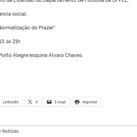
ncia social.
ormatização do Prazer”
3, às 21h
orto Alegre esquina Álvaro Chaves.
LinkedIn
X
E-mail
Imprimir
ia
Notícias
.