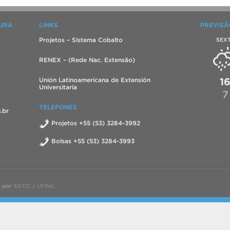
TURA
LINKS
PREVISÃ
Projetos – Sistema Cobalto
SEX
RENEX – (Rede Nac. Extensão)
1
Unión Latinoamericana de Extensión
Universitaria
7
TELEFONES
.br
Projetos +55 (53) 3284-3992
Bolsas +55 (53) 3284-3993
o por
SGTIC / UFPel
.