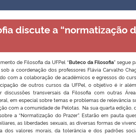
ofia discute a “normatização 
mento de Filosofia da UFPel “
Buteco da Filosofia
” segue p
 sob a coordenação dos professores Flávia Carvalho Cha
ndo com a colaboração de acadêmicos e egressos do cur
cipação de outros cursos da UFPel, o objetivo é ir alé
discussões transversais da Filosofia com outras Áre
al, em especial sobre temas e problemas de relevância so
ação com a comunidade de Pelotas. Na sua quarta edição, d
 sobre a “Normatização do Prazer”. Estarão em pauta que
iares, as liberdades sexuais, as diversas formas de vivenc
a dos valores morais, da tolerância e dos padrões soci