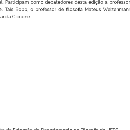
al. Participam como debatedores desta edição a professo
l Taís Bopp, o professor de filosofia Mateus Weizenman
Landa Ciccone.
eto de Extensão do Departamento de Filosofia da UFPEL.