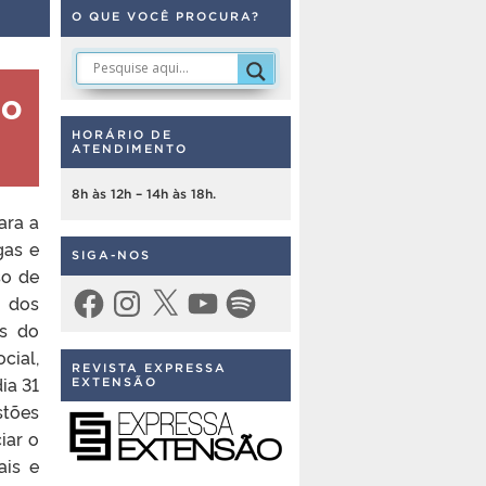
O QUE VOCÊ PROCURA?
do
HORÁRIO DE
ATENDIMENTO
8h às 12h – 14h às 18h.
ara a
gas e
SIGA-NOS
so de
Facebook
Instagram
X
YouTube
Spotify
m dos
as do
cial,
REVISTA EXPRESSA
ia 31
EXTENSÃO
stões
iar o
ais e