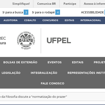
Simplifique!
Comunica BR
Participe
Acesso à infor
Ir para a busca
3
Ir para o rodapé
4
ACESSIBILIDADE
AUDITORIA
COBALTO
CONCURSOS
EDITAIS
INTERNACIONAL
REC
tura
BOLSAS DE EXTENSÃO
EVENTOS
EDITAIS
PROJET
LEGISLAÇÃO
INTEGRALIZAÇÃO
REPRESENTAÇÕES INSTI
FALE CONOSCO
 da Filosofia discute a “normatização do prazer”