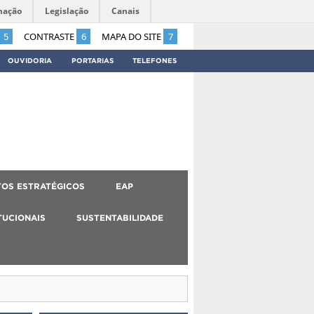
mação
Legislação
Canais
5
CONTRASTE
6
MAPA DO SITE
7
OUVIDORIA
PORTARIAS
TELEFONES
OS ESTRATÉGICOS
EAP
TUCIONAIS
SUSTENTABILIDADE