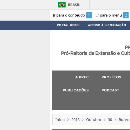
BRASIL
Ir para o conteúdo
1
Ir para o menu
2
PORTAL UFPEL
ACESSO À INFORMAÇÃO
P
Pró-Reitoria de Extensão e Cul
A PREC
PROJETOS
PUBLICAÇÕES
PODCAST
Início
2013
Outubro
30
Buteco