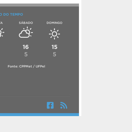
O DO TEMPO
TA
SÁBADO
DOMINGO
6
16
15
5
5
Fonte: CPPMet / UFPel