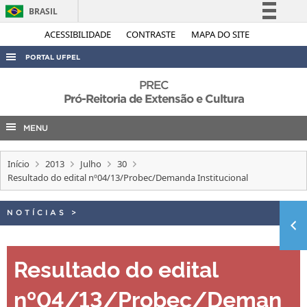
BRASIL
Simplifique!
ACESSIBILIDADE
CONTRASTE
MAPA DO SITE
Comunica BR
PORTAL UFPEL
Participe
ACESSO À INFORMAÇÃO
PREC
Acesso à informação
Pró-Reitoria de Extensão e Cultura
AUDITORIA
Legislação
MENU
COBALTO
Canais
CONCURSOS
Início
2013
Julho
30
EDITAIS
Resultado do edital nº04/13/Probec/Demanda Institucional
INTERNACIONAL
NOTÍCIAS
>
OUVIDORIA
PORTARIAS
Resultado do edital
TELEFONES
nº04/13/Probec/Deman