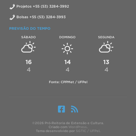
Projetos +55 (53) 3284-3992
Bolsas +55 (53) 3284-3993
PREVISÃO DO TEMPO
SÁBADO
DOMINGO
SEGUNDA
16
14
13
4
4
4
Fonte: CPPMet / UFPel
©2026 Pró-Reitoria de Extensão e Cultura.
Criado com
WordPress
.
Tema desenvolvido por
SGTIC / UFPel
.