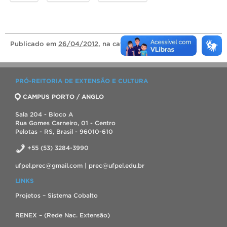
Publicado
em
26/04/2012
, na categoria
Notícias
.
PRÓ-REITORIA DE EXTENSÃO E CULTURA
CAMPUS PORTO / ANGLO
Sala 204 - Bloco A
Rua Gomes Carneiro, 01 - Centro
Pelotas - RS, Brasil - 96010-610
+55 (53) 3284-3990
ufpel.prec@gmail.com | prec@ufpel.edu.br
LINKS
Projetos – Sistema Cobalto
RENEX – (Rede Nac. Extensão)