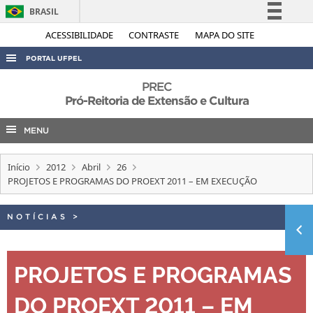
BRASIL
Simplifique!
ACESSIBILIDADE
CONTRASTE
MAPA DO SITE
Comunica BR
PORTAL UFPEL
Participe
ACESSO À INFORMAÇÃO
PREC
Acesso à informação
Pró-Reitoria de Extensão e Cultura
AUDITORIA
Legislação
MENU
COBALTO
Canais
CONCURSOS
Início
2012
Abril
26
EDITAIS
PROJETOS E PROGRAMAS DO PROEXT 2011 – EM EXECUÇÃO
INTERNACIONAL
NOTÍCIAS
>
OUVIDORIA
PORTARIAS
PROJETOS E PROGRAMAS
TELEFONES
DO PROEXT 2011 – EM