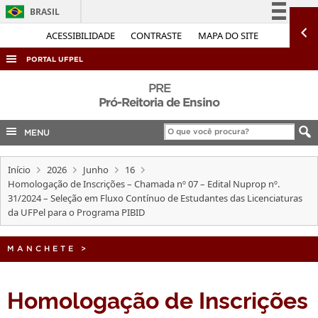
BRASIL
Simplifique!
ACESSIBILIDADE
CONTRASTE
MAPA DO SITE
Comunica BR
PORTAL UFPEL
Participe
ACESSO À INFORMAÇÃO
PRE
Acesso à informação
Pró-Reitoria de Ensino
AUDITORIA
Legislação
MENU
COBALTO
Canais
CONCURSOS
Início
2026
Junho
16
EDITAIS
Homologação de Inscrições – Chamada nº 07 – Edital Nuprop nº.
31/2024 – Seleção em Fluxo Contínuo de Estudantes das Licenciaturas
INTERNACIONAL
da UFPel para o Programa PIBID
OUVIDORIA
MANCHETE
>
PORTARIAS
TELEFONES
Homologação de Inscrições