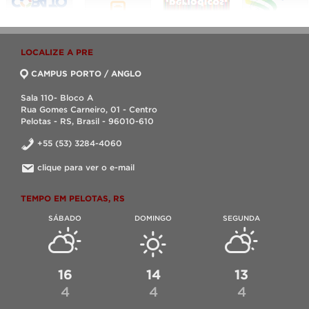
LOCALIZE A PRE
CAMPUS PORTO / ANGLO
Sala 110- Bloco A
Rua Gomes Carneiro, 01 - Centro
Pelotas - RS, Brasil - 96010-610
+55 (53) 3284-4060
clique para ver o e-mail
TEMPO EM PELOTAS, RS
SÁBADO
DOMINGO
SEGUNDA
16
14
13
4
4
4