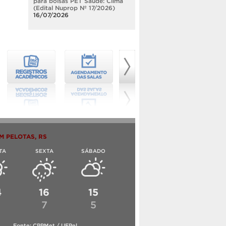
para bolsas PET Saúde: Clima
(Edital Nuprop Nº 17/2026)
16/07/2026
M PELOTAS, RS
TA
SEXTA
SÁBADO
4
16
15
6
7
5
Fonte: CPPMet / UFPel