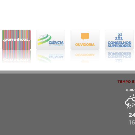
TEMPO E
QUIN
2
1