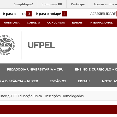
Simplifique!
Comunica BR
Participe
Acesso à infor
Ir para a busca
3
Ir para o rodapé
4
ACESSIBILIDADE
AUDITORIA
COBALTO
CONCURSOS
EDITAIS
INTERNACIONAL
PEDAGOGIA UNIVERSITÁRIA – CPU
ENSINO E CURRÍCULO – 
 A DISTÂNCIA – NUPED
ESTÁGIOS
EDITAIS
NOTÍCIA
Tutor(a) PET Educação Física – Inscrições Homologadas