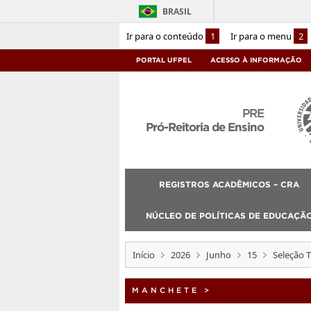
BRASIL
Ir para o conteúdo
1
Ir para o menu
2
PORTAL UFPEL
ACESSO À INFORMAÇÃO
PRE
Pró-Reitoria de Ensino
REGISTROS ACADÊMICOS – CRA
NÚCLEO DE POLÍTICAS DE EDUCAÇÃO
Início
2026
Junho
15
Seleção 
MANCHETE
>