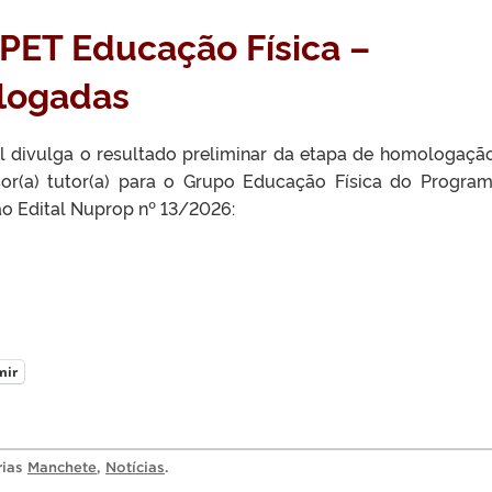
 PET Educação Física –
logadas
el divulga o resultado preliminar da etapa de homologaçã
sor(a) tutor(a) para o Grupo Educação Física do Progra
 ao Edital Nuprop nº 13/2026:
mir
rias
Manchete
,
Notícias
.