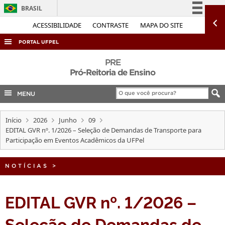
BRASIL
Simplifique!
ACESSIBILIDADE
CONTRASTE
MAPA DO SITE
Comunica BR
PORTAL UFPEL
Participe
ACESSO À INFORMAÇÃO
PRE
Acesso à informação
Pró-Reitoria de Ensino
AUDITORIA
Legislação
MENU
COBALTO
Canais
CONCURSOS
Início
2026
Junho
09
EDITAIS
EDITAL GVR nº. 1/2026 – Seleção de Demandas de Transporte para
Participação em Eventos Acadêmicos da UFPel
INTERNACIONAL
OUVIDORIA
NOTÍCIAS
>
PORTARIAS
EDITAL GVR nº. 1/2026 –
TELEFONES
Seleção de Demandas de