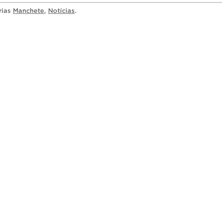
rias
Manchete
,
Notícias
.