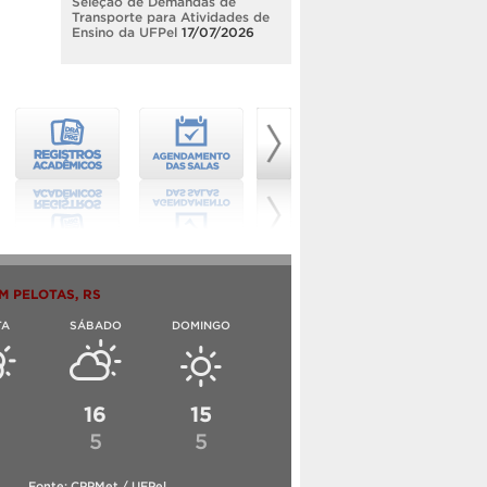
Seleção de Demandas de
Transporte para Atividades de
Ensino da UFPel
17/07/2026
M PELOTAS, RS
TA
SÁBADO
DOMINGO
6
16
15
5
5
Fonte: CPPMet / UFPel