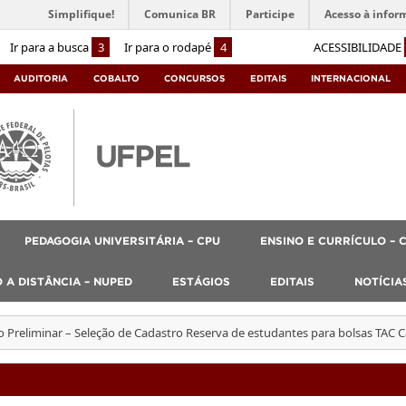
Simplifique!
Comunica BR
Participe
Acesso à infor
Ir para a busca
3
Ir para o rodapé
4
ACESSIBILIDADE
AUDITORIA
COBALTO
CONCURSOS
EDITAIS
INTERNACIONAL
PEDAGOGIA UNIVERSITÁRIA – CPU
ENSINO E CURRÍCULO – 
 A DISTÂNCIA – NUPED
ESTÁGIOS
EDITAIS
NOTÍCIA
 Preliminar – Seleção de Cadastro Reserva de estudantes para bolsas TAC C