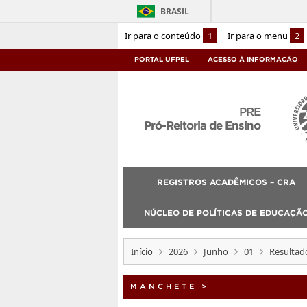
BRASIL
Ir para o conteúdo
1
Ir para o menu
2
PORTAL UFPEL
ACESSO À INFORMAÇÃO
PRE
Pró-Reitoria de Ensino
REGISTROS ACADÊMICOS – CRA
NÚCLEO DE POLÍTICAS DE EDUCAÇÃO
Início
2026
Junho
01
Resultado
MANCHETE
>