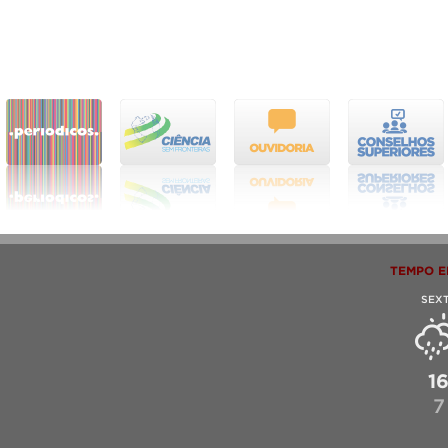
TEMPO E
SEX
1
7