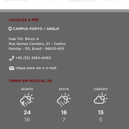
LOCALIZE A PRE
CAMPUS PORTO / ANGLO
Sala 110- Bloco A
Rua Gomes Carneiro, 01 - Centro
Pelotas - RS, Brasil - 96010-610
+55 (53) 3284-4060
clique para ver o e-mail
TEMPO EM PELOTAS, RS
QUINTA
SEXTA
SÁBADO
24
16
15
16
7
5