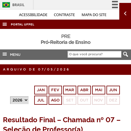
BRASIL
Simplifique!
ACESSIBILIDADE
CONTRASTE
MAPA DO SITE
Comunica BR
PORTAL UFPEL
Participe
ACESSO À INFORMAÇÃO
PRE
Acesso à informação
Pró-Reitoria de Ensino
AUDITORIA
Legislação
MENU
COBALTO
Canais
CONCURSOS
ARQUIVO DE 07/05/2026
EDITAIS
INTERNACIONAL
JAN
FEV
MAR
ABR
MAI
JUN
OUVIDORIA
JUL
AGO
SET
OUT
NOV
DEZ
PORTARIAS
TELEFONES
Resultado Final – Chamada nº 07 –
Seleção de Professor(a)