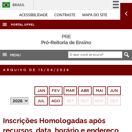
BRASIL
Simplifique!
ACESSIBILIDADE
CONTRASTE
MAPA DO SITE
Comunica BR
PORTAL UFPEL
Participe
ACESSO À INFORMAÇÃO
PRE
Acesso à informação
Pró-Reitoria de Ensino
AUDITORIA
Legislação
MENU
COBALTO
Canais
CONCURSOS
ARQUIVO DE 15/04/2026
EDITAIS
INTERNACIONAL
JAN
FEV
MAR
ABR
MAI
JUN
OUVIDORIA
JUL
AGO
SET
OUT
NOV
DEZ
PORTARIAS
TELEFONES
Inscrições Homologadas após
recursos, data, horário e endereço