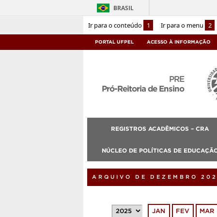
BRASIL
Ir para o conteúdo
1
Ir para o menu
2
PORTAL UFPEL
ACESSO À INFORMAÇÃO
PRE
Pró-Reitoria de Ensino
REGISTROS ACADÊMICOS – CRA
NÚCLEO DE POLÍTICAS DE EDUCAÇÃO
ARQUIVO DE DEZEMBRO 20
JAN
FEV
MAR