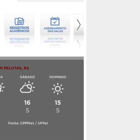
M PELOTAS, RS
TA
SÁBADO
DOMINGO
6
16
15
5
5
Fonte: CPPMet / UFPel