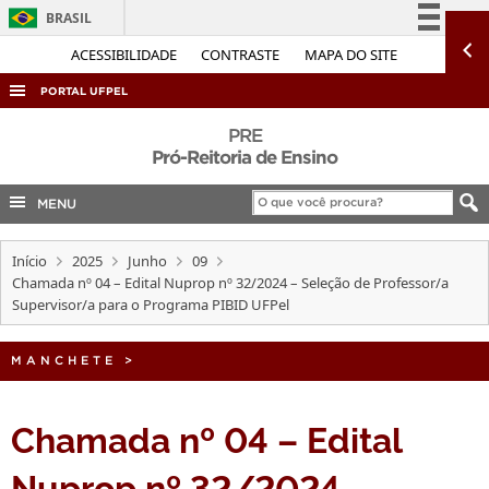
BRASIL
Simplifique!
ACESSIBILIDADE
CONTRASTE
MAPA DO SITE
Comunica BR
PORTAL UFPEL
Participe
ACESSO À INFORMAÇÃO
PRE
Acesso à informação
Pró-Reitoria de Ensino
AUDITORIA
Legislação
MENU
COBALTO
Canais
CONCURSOS
Início
2025
Junho
09
EDITAIS
Chamada nº 04 – Edital Nuprop nº 32/2024 – Seleção de Professor/a
Supervisor/a para o Programa PIBID UFPel
INTERNACIONAL
OUVIDORIA
MANCHETE
>
PORTARIAS
Chamada nº 04 – Edital
TELEFONES
Nuprop nº 32/2024 –