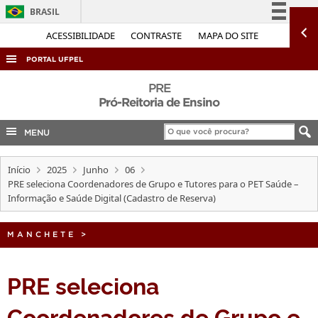
BRASIL
Simplifique!
ACESSIBILIDADE
CONTRASTE
MAPA DO SITE
Comunica BR
PORTAL UFPEL
Participe
ACESSO À INFORMAÇÃO
PRE
Acesso à informação
Pró-Reitoria de Ensino
AUDITORIA
Legislação
MENU
COBALTO
Canais
CONCURSOS
Início
2025
Junho
06
EDITAIS
PRE seleciona Coordenadores de Grupo e Tutores para o PET Saúde –
Informação e Saúde Digital (Cadastro de Reserva)
INTERNACIONAL
OUVIDORIA
MANCHETE
>
PORTARIAS
PRE seleciona
TELEFONES
Coordenadores de Grupo e