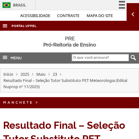
BRASIL
Simplifique!
ACESSIBILIDADE
CONTRASTE
MAPA DO SITE
Comunica BR
PORTAL UFPEL
Participe
ACESSO À INFORMAÇÃO
PRE
Acesso à informação
Pró-Reitoria de Ensino
AUDITORIA
Legislação
MENU
COBALTO
Canais
CONCURSOS
Início
2025
Maio
23
EDITAIS
Resultado Final – Seleção Tutor Substituto PET Meteorologia (Edital
Nuprop nº 11/2025)
INTERNACIONAL
OUVIDORIA
MANCHETE
>
PORTARIAS
Resultado Final – Seleção
TELEFONES
Tutor Substituto PET