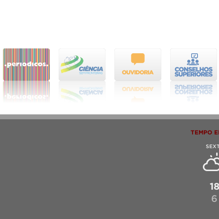
TEMPO E
SEX
1
6