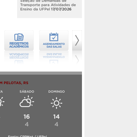
Seleção de Demandas de
Transporte para Atividades de
Ensino da UFPel
17/07/2026
M PELOTAS, RS
TA
SÁBADO
DOMINGO
8
16
14
4
4
Fonte: CPPMet / UFPel