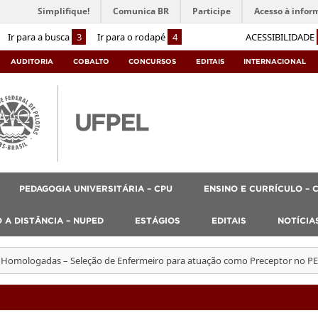
Simplifique!
Comunica BR
Participe
Acesso à infor
Ir para a busca
3
Ir para o rodapé
4
ACESSIBILIDADE
AUDITORIA
COBALTO
CONCURSOS
EDITAIS
INTERNACIONAL
PEDAGOGIA UNIVERSITÁRIA – CPU
ENSINO E CURRÍCULO – 
 A DISTÂNCIA – NUPED
ESTÁGIOS
EDITAIS
NOTÍCIA
s Homologadas – Seleção de Enfermeiro para atuação como Preceptor no P