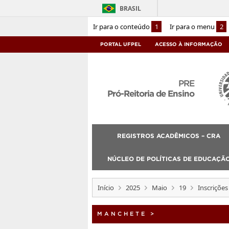
BRASIL
Ir para o conteúdo
1
Ir para o menu
2
PORTAL UFPEL
ACESSO À INFORMAÇÃO
PRE
Pró-Reitoria de Ensino
REGISTROS ACADÊMICOS – CRA
NÚCLEO DE POLÍTICAS DE EDUCAÇÃO
Início
2025
Maio
19
Inscriçõe
MANCHETE
>