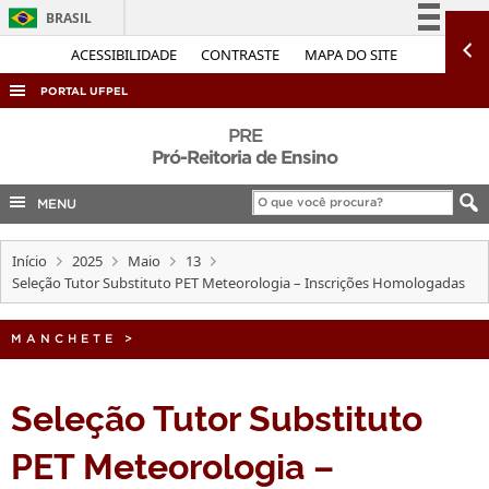
BRASIL
Simplifique!
ACESSIBILIDADE
CONTRASTE
MAPA DO SITE
Comunica BR
PORTAL UFPEL
Participe
ACESSO À INFORMAÇÃO
PRE
Acesso à informação
Pró-Reitoria de Ensino
AUDITORIA
Legislação
MENU
COBALTO
Canais
CONCURSOS
Início
2025
Maio
13
EDITAIS
Seleção Tutor Substituto PET Meteorologia – Inscrições Homologadas
INTERNACIONAL
MANCHETE
>
OUVIDORIA
PORTARIAS
Seleção Tutor Substituto
TELEFONES
PET Meteorologia –