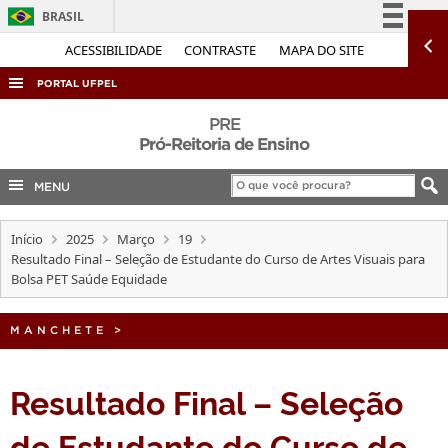
BRASIL
Simplifique!
ACESSIBILIDADE
CONTRASTE
MAPA DO SITE
Comunica BR
PORTAL UFPEL
Participe
ACESSO À INFORMAÇÃO
PRE
Acesso à informação
Pró-Reitoria de Ensino
AUDITORIA
Legislação
MENU
COBALTO
Canais
CONCURSOS
Início
2025
Março
19
EDITAIS
Resultado Final – Seleção de Estudante do Curso de Artes Visuais para
Bolsa PET Saúde Equidade
INTERNACIONAL
OUVIDORIA
MANCHETE
>
PORTARIAS
Resultado Final – Seleção
TELEFONES
de Estudante do Curso de